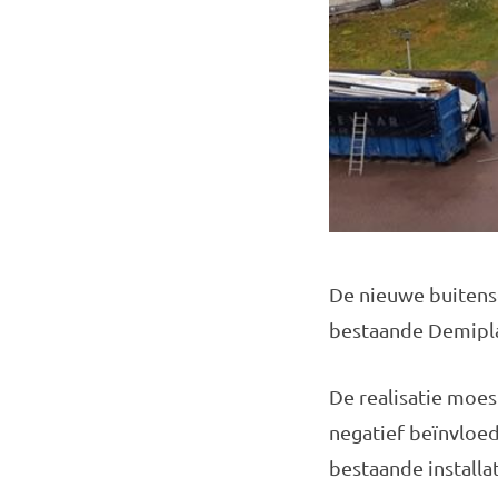
De nieuwe buitensc
bestaande Demipl
De realisatie moes
negatief beïnvloe
bestaande installa