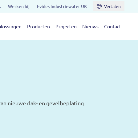
s
Werken bij
Evides Industriewater UK
Vertalen
lossingen
Producten
Projecten
Nieuws
Contact
an nieuwe dak- en gevelbeplating.