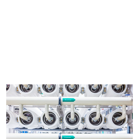
Industriewater
Voor iedere toepassing het juiste water. Wij leveren
industriewater in elke gewenste kwaliteit: van ruw water
tot ultra-zuiver demiwater. Betrouwbaar, duurzaam en
precies afgestemd op uw proces.