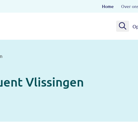
Home
Over on
Op
en
uent Vlissingen