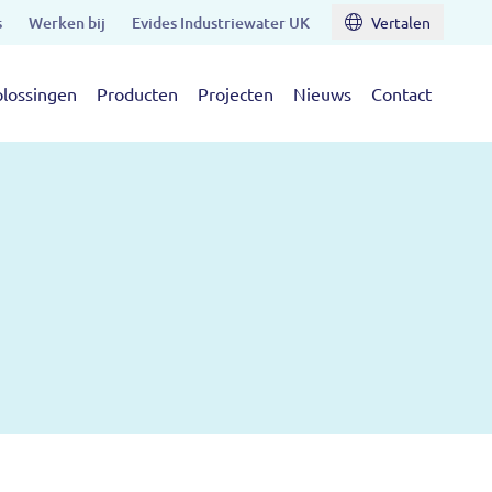
s
Werken bij
Evides Industriewater UK
Vertalen
lossingen
Producten
Projecten
Nieuws
Contact