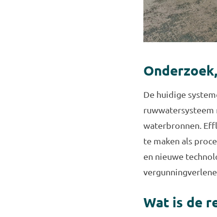
Onderzoek,
De huidige systeme
ruwwatersysteem n
waterbronnen. Effl
te maken als proc
en nieuwe technol
vergunningverlene
Wat is de r