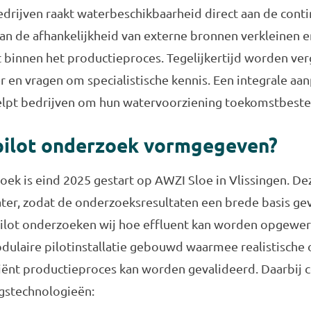
edrijven raakt waterbeschikbaarheid direct aan de contin
an de afhankelijkheid van externe bronnen verkleinen 
innen het productieproces. Tegelijkertijd worden ver
 en vragen om specialistische kennis. Een integrale aa
elpt bedrijven om hun watervoorziening toekomstbesten
 pilot onderzoek vormgegeven?
oek is eind 2025 gestart op AWZI Sloe in Vlissingen. D
ater, zodat de onderzoeksresultaten een brede basis g
pilot onderzoeken wij hoe effluent kan worden opgewerk
odulaire pilotinstallatie gebouwd waarmee realistisc
iënt productieproces kan worden gevalideerd. Daarbij 
gstechnologieën: