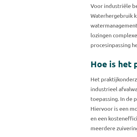
Voor industriële b
Waterhergebruik k
watermanagement b
lozingen complexer
procesinpassing h
Hoe is het
Het praktijkonderz
industrieel afvalw
toepassing. In de 
Hiervoor is een m
en een kosteneffic
meerdere zuiverin