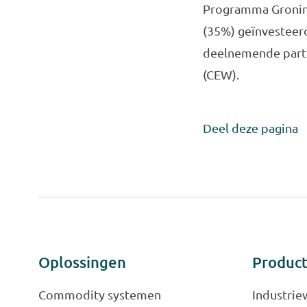
Programma Groning
(35%) geïnvesteer
deelnemende parti
(CEW).
Deel deze pagina
Oplossingen
Produc
Commodity systemen
Industrie