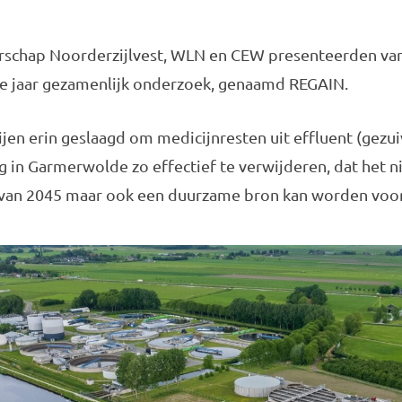
rschap Noorderzijlvest, WLN en CEW presenteerden va
ie jaar gezamenlijk onderzoek, genaamd REGAIN.
ijen erin geslaagd om medicijnresten uit effluent (gezu
g in Garmerwolde zo effectief te verwijderen, dat het n
an 2045 maar ook een duurzame bron kan worden voor i