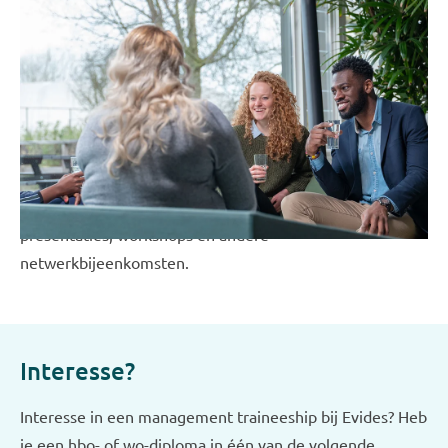
Young Evides netwerk
Young Evides is een netwerk club binnen ons bedrijf die
zich richt op het vergroten van de betrokkenheid bij het
bedrijf en de persoonlijke ontwikkeling van jonge
medewerkers. Met regelmaat worden verschillende
activiteiten georganiseerd zoals rondleidingen op
productielocaties, standswandelingen, informerende
presentaties, workshops en andere
netwerkbijeenkomsten.
Interesse?
Interesse in een management traineeship bij Evides? Heb
je een hbo- of wo-diploma in één van de volgende