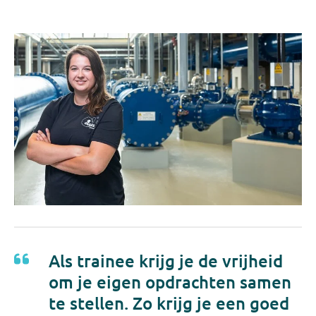
Spring in het diepe
Als trainee krijg je de unieke kans om de verschillende
aspecten van Evides als waterbedrijf te leren kennen en
tegelijkertijd je inhoudelijke en persoonlijke kwaliteiten
verder te ontwikkelen. Je wordt in het diepe gegooid,
waarbij je altijd kunt terugvallen op een interne coach.
Ongekend uitdagend dus!
Als trainee krijg je de vrijheid
om je eigen opdrachten samen
te stellen. Zo krijg je een goed