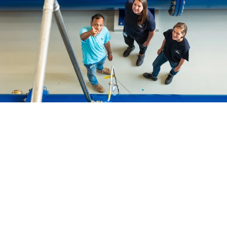
Met een technische hbo- of wo-opleiding kun je bij ons
kiezen voor een Management Traineeship. We praten
dan over een intensief leertraject van drie jaar, waarin we
je meevoeren langs verschillende multidisciplinaire,
(inter)nationale projecten.