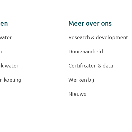
ten
Meer over ons
water
Research & development
er
Duurzaamheid
ik water
Certificaten & data
n koeling
Werken bij
Nieuws