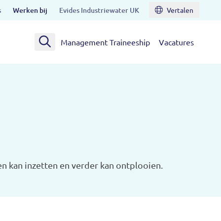
s
Werken bij
Evides Industriewater UK
Vertalen
Management Traineeship
Vacatures
en kan inzetten en verder kan ontplooien.